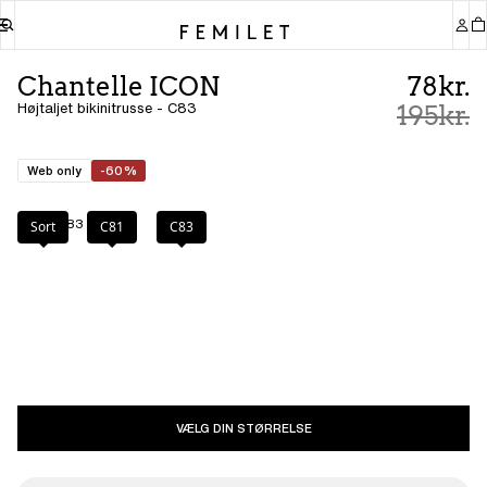
Chantelle ICON
78kr.
Højtaljet bikinitrusse - C83
195kr.
Web only
-60%
Farve
:
C83
Sort
C81
C83
VÆLG DIN STØRRELSE