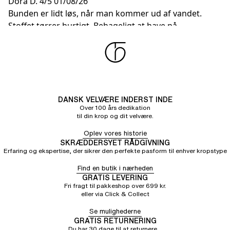
Dora D.
4/5
01/08/26
Bunden er lidt løs, når man kommer ud af vandet.
Stoffet tørrer hurtigt. Behageligt at have på
DANSK VELVÆRE INDERST INDE
Over 100 års dedikation
til din krop og dit velvære.
Oplev vores historie
SKRÆDDERSYET RÅDGIVNING
Erfaring og ekspertise, der sikrer den perfekte pasform til enhver kropstype
Find en butik i nærheden
GRATIS LEVERING
Fri fragt til pakkeshop over 699 kr.
eller via Click & Collect
Se mulighederne
GRATIS RETURNERING
Du har 30 dage til at returnere