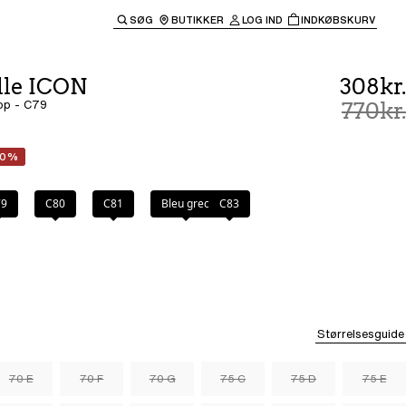
SØG
BUTIKKER
LOG IND
INDKØBSKURV
til hovednavigationen.
lle ICON
308kr.
top - C79
770kr.
60%
79
C80
C81
Bleu grec
C83
Størrelsesguide
70 E
70 F
70 G
75 C
75 D
75 E