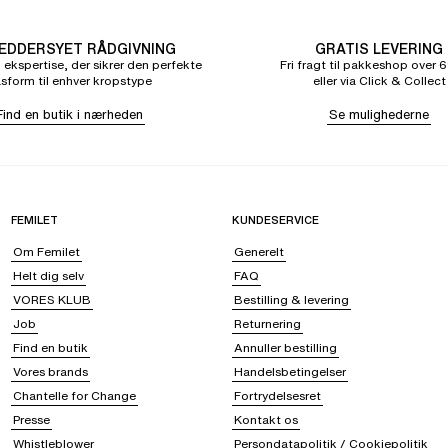
DDERSYET RÅDGIVNING
GRATIS LEVERING
 ekspertise, der sikrer den perfekte
Fri fragt til pakkeshop over 6
sform til enhver kropstype
eller via Click & Collect
Find en butik i nærheden
Se mulighederne
FEMILET
KUNDESERVICE
Om Femilet
Generelt
Helt dig selv
FAQ
VORES KLUB
Bestilling & levering
Job
Returnering
Find en butik
Annuller bestilling
Vores brands
Handelsbetingelser
Chantelle for Change
Fortrydelsesret
Presse
Kontakt os
Whistleblower
Persondatapolitik / Cookiepolitik