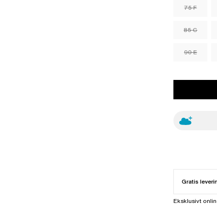
75 F
85 C
90 E
Gratis leveri
Eksklusivt onli