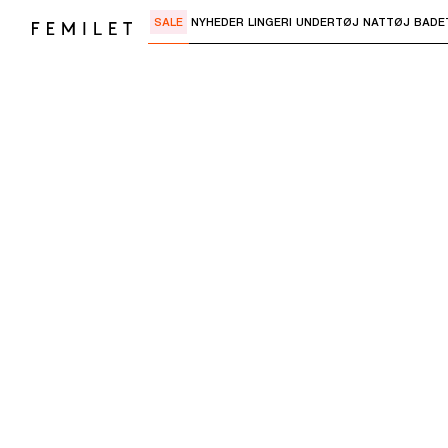
SALE
NYHEDER
LINGERI
UNDERTØJ
NATTØJ
BADE
Brug "Pil ned" eller "Enter" til at åbne