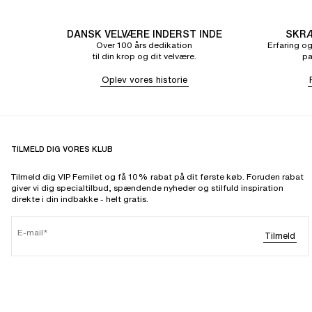
DANSK VELVÆRE INDERST INDE
SKRÆ
Over 100 års dedikation
Erfaring og
til din krop og dit velvære.
pa
Oplev vores historie
TILMELD DIG VORES KLUB
Tilmeld dig VIP Femilet og få 10% rabat på dit første køb. Foruden rabat
giver vi dig specialtilbud, spændende nyheder og stilfuld inspiration
direkte i din indbakke - helt gratis.
E-mail
Tilmeld