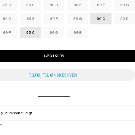
75 G
80 C
80 D
80 E
80 F
80 G
85 D
85 E
85 F
85 G
90 C
90 D
90 F
95 C
95 D
95 E
LÆG I KURV
TILFØJ TIL ØNSKESKYEN
ng i butikken
til dig!
ne