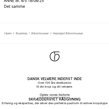
ANNE M.
4/5
18/08/25
Det samme
Hjem
Badetøj
Bikinitrusser
Højtaljet Bikinitrusser
DANSK VELVÆRE INDERST INDE
Over 100 års dedikation
til din krop og dit velvære.
Oplev vores historie
SKRÆDDERSYET RÅDGIVNING
Erfaring og ekspertise, der sikrer den perfekte pasform til enhver kropstype