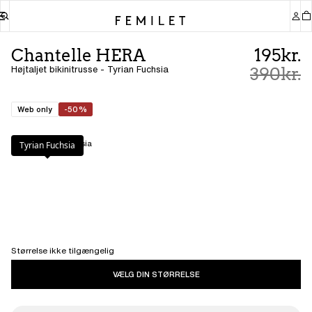
Chantelle HERA
195kr.
Højtaljet bikinitrusse - Tyrian Fuchsia
390kr.
Web only
-50%
Farve
:
Tyrian Fuchsia
Tyrian Fuchsia
Størrelse ikke tilgængelig
VÆLG DIN STØRRELSE