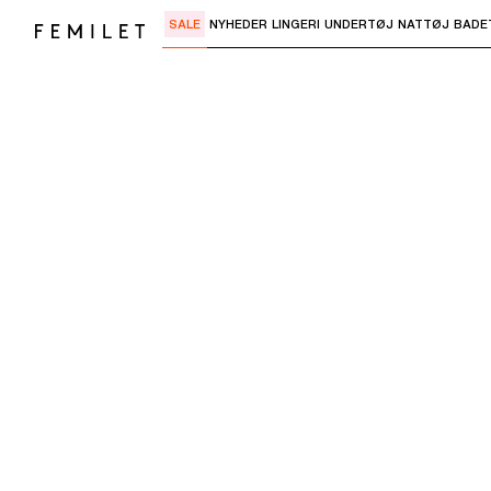
SALE
NYHEDER
LINGERI
UNDERTØJ
NATTØJ
BADE
Brug "Pil ned" eller "Enter" til at åbne