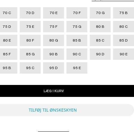
70 C
70 D
70 E
70 F
70 G
75 B
75 D
75 E
75 F
75 G
80 B
80 C
80 E
80 F
80 G
85 B
85 C
85 D
85 F
85 G
90 B
90 C
90 D
90 E
95 B
95 C
95 D
95 E
LÆG I KURV
TILFØJ TIL ØNSKESKYEN