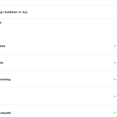
ng i butikken
til dig!
ne
else
ale
urnering
saspekt