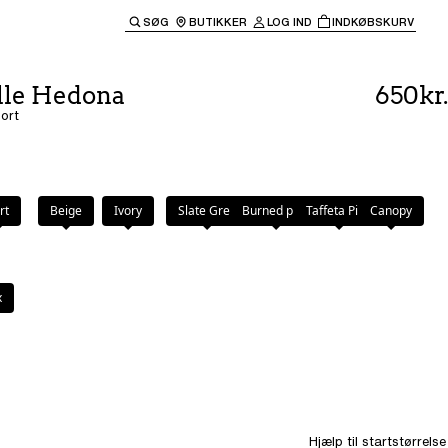
SØG
BUTIKKER
LOG IND
INDKØBSKURV
til hovednavigationen.
lle Hedona
650kr.
Sort
rt
Beige
Ivory
Slate Grey
Burned pink
Taffeta Pink
Canopy
x
Hjælp til startstørrelse