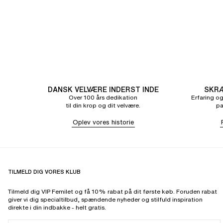
DANSK VELVÆRE INDERST INDE
SKRÆ
Over 100 års dedikation
Erfaring og
til din krop og dit velvære.
pa
Oplev vores historie
TILMELD DIG VORES KLUB
Tilmeld dig VIP Femilet og få 10% rabat på dit første køb. Foruden rabat
giver vi dig specialtilbud, spændende nyheder og stilfuld inspiration
direkte i din indbakke - helt gratis.