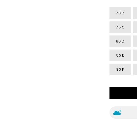
70 B
75 C
80 D
85 E
90 F