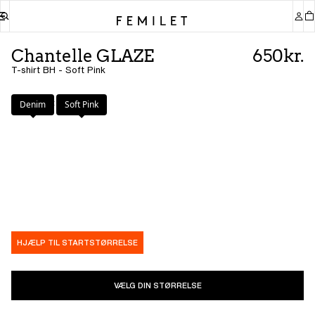
Chantelle GLAZE
650kr.
T-shirt BH - Soft Pink
Farve
:
Soft Pink
Denim
Soft Pink
HJÆLP TIL STARTSTØRRELSE
VÆLG DIN STØRRELSE