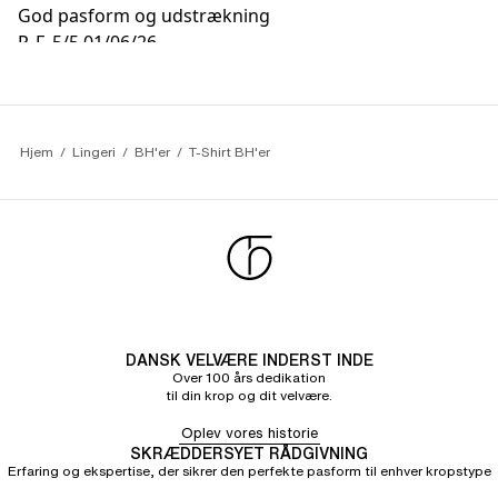
God pasform og udstrækning
P. F.
5/5
01/06/26
Fin komfort
Hjem
Lingeri
BH'er
T-Shirt BH'er
DANSK VELVÆRE INDERST INDE
Over 100 års dedikation
til din krop og dit velvære.
Oplev vores historie
SKRÆDDERSYET RÅDGIVNING
Erfaring og ekspertise, der sikrer den perfekte pasform til enhver kropstype