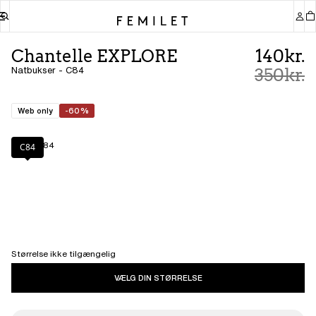
Chantelle EXPLORE
140kr.
Natbukser - C84
350kr.
Web only
-60%
Farve
:
C84
C84
Størrelse ikke tilgængelig
VÆLG DIN STØRRELSE