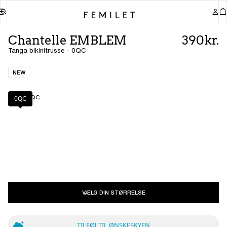
Chantelle EMBLEM
390kr.
Tanga bikinitrusse - 0QC
NEW
Farve
:
0QC
0QC
VÆLG DIN STØRRELSE
TILFØJ TIL ØNSKESKYEN