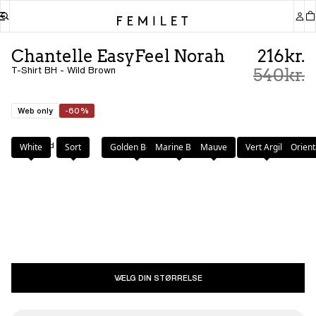
Chantelle EasyFeel Norah
216kr.
T-Shirt BH - Wild Brown
540kr.
Web only
-60%
Farve
:
Wild Brown
White
Sort
Golden Beige
Marine Blue
Mauve
Vert Argile
Orient
VÆLG DIN STØRRELSE