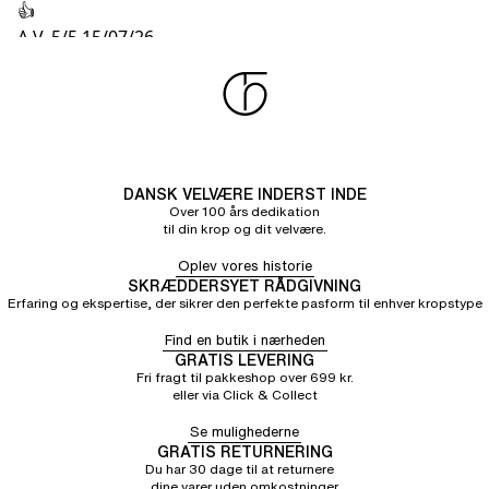
👍
A V.
5/5
15/07/26
Super fin bh! Jeg vil ikke have noget andet mærke
mere.
DANSK VELVÆRE INDERST INDE
Over 100 års dedikation
til din krop og dit velvære.
Oplev vores historie
SKRÆDDERSYET RÅDGIVNING
Erfaring og ekspertise, der sikrer den perfekte pasform til enhver kropstype
Find en butik i nærheden
GRATIS LEVERING
Fri fragt til pakkeshop over 699 kr.
eller via Click & Collect
Se mulighederne
GRATIS RETURNERING
Du har 30 dage til at returnere
dine varer uden omkostninger