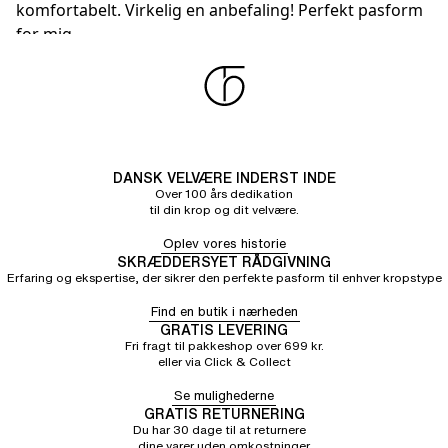
komfortabelt. Virkelig en anbefaling! Perfekt pasform
for mig.
Loes V.
3/5
13/07/26
Meget lille i størrelse 85 c
DANSK VELVÆRE INDERST INDE
Over 100 års dedikation
til din krop og dit velvære.
Oplev vores historie
SKRÆDDERSYET RÅDGIVNING
Erfaring og ekspertise, der sikrer den perfekte pasform til enhver kropstype
Find en butik i nærheden
GRATIS LEVERING
Fri fragt til pakkeshop over 699 kr.
eller via Click & Collect
Se mulighederne
GRATIS RETURNERING
Du har 30 dage til at returnere
dine varer uden omkostninger