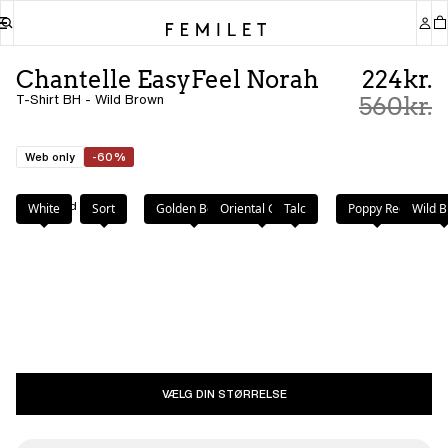
Chantelle EasyFeel Norah
224kr.
T-Shirt BH - Wild Brown
560kr.
Web only
-60%
Farve
:
Wild Brown
White
Sort
Golden Beige
Oriental Green
Talc
Poppy Red
Wild 
VÆLG DIN STØRRELSE