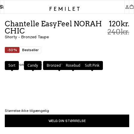
Chantelle EasyFeel NORAH
120kr.
CHIC
240kr.
Shorty - Bronzed Taupe
-50%
Bestseller
Farve
:
Bronzed Taupe
Sort
Candy
Bronzed Taupe
Rosebud
Soft Pink
Størrelse ikke tilgængelig
VÆLG DIN STØRRELSE