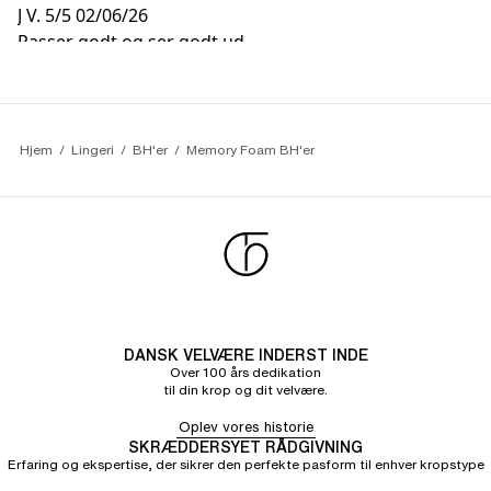
J V.
5/5
02/06/26
Passer godt og ser godt ud
Hjem
Lingeri
BH'er
Memory Foam BH'er
DANSK VELVÆRE INDERST INDE
Over 100 års dedikation
til din krop og dit velvære.
Oplev vores historie
SKRÆDDERSYET RÅDGIVNING
Erfaring og ekspertise, der sikrer den perfekte pasform til enhver kropstype