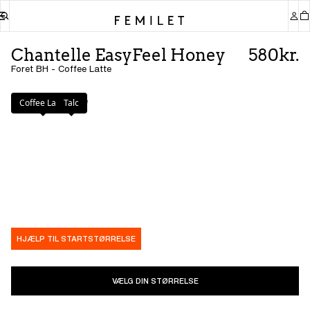
Chantelle EasyFeel Honey
580kr.
Foret BH - Coffee Latte
Farve
:
Coffee Latte
Coffee Latte
Talc
HJÆLP TIL STARTSTØRRELSE
VÆLG DIN STØRRELSE