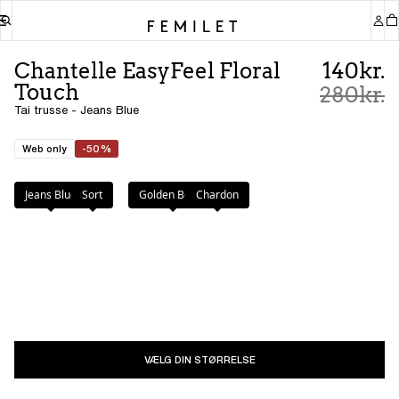
Chantelle EasyFeel Floral
140kr.
Touch
280kr.
Tai trusse - Jeans Blue
Web only
-50%
Farve
:
Jeans Blue
Jeans Blue
Sort
Golden Beige
Chardon
VÆLG DIN STØRRELSE