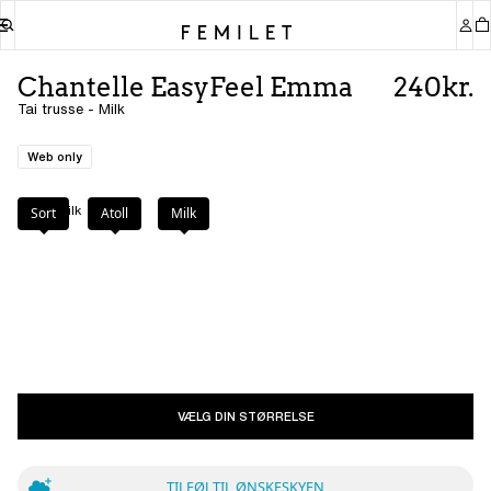
Chantelle EasyFeel Emma
240kr.
Tai trusse - Milk
Web only
Farve
:
Milk
Sort
Atoll
Milk
VÆLG DIN STØRRELSE
TILFØJ TIL ØNSKESKYEN