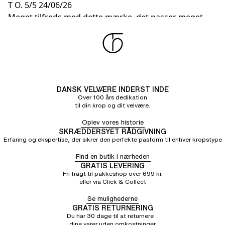
T O.
5/5
24/06/26
Meget tilfreds med dette mærke, det passer meget
godt
DANSK VELVÆRE INDERST INDE
Over 100 års dedikation
til din krop og dit velvære.
Oplev vores historie
SKRÆDDERSYET RÅDGIVNING
Erfaring og ekspertise, der sikrer den perfekte pasform til enhver kropstype
Find en butik i nærheden
GRATIS LEVERING
Fri fragt til pakkeshop over 699 kr.
eller via Click & Collect
Se mulighederne
GRATIS RETURNERING
Du har 30 dage til at returnere
dine varer uden omkostninger