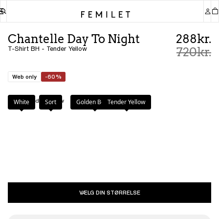
Chantelle Day To Night
288kr.
T-Shirt BH - Tender Yellow
720kr.
Web only
-60%
Farve
:
Tender Yellow
White
Sort
Golden Beige
Tender Yellow
VÆLG DIN STØRRELSE