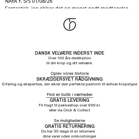
NAYA Y.
5/5
01/08/26
Fantastisk, jeg elsker det og meget godt modtagelse
Sandrine M.
5/5
01/08/26
Perfekt
DANSK VELVÆRE INDERST INDE
Over 100 års dedikation
til din krop og dit velvære.
Oplev vores historie
SKRÆDDERSYET RÅDGIVNING
Erfaring og ekspertise, der sikrer den perfekte pasform til enhver kropstype
Find en butik i nærheden
GRATIS LEVERING
Fri fragt til pakkeshop over 699 kr.
eller via Click & Collect
Se mulighederne
GRATIS RETURNERING
Du har 30 dage til at returnere
dine varer uden omkostninger