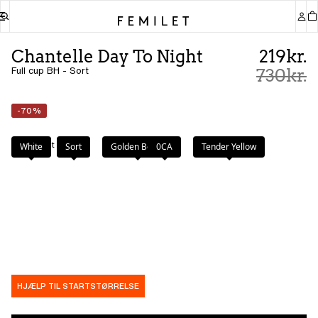
Chantelle Day To Night
219kr.
Full cup BH - Sort
730kr.
-70%
Farve
:
Sort
White
Sort
Golden Beige
0CA
Tender Yellow
HJÆLP TIL STARTSTØRRELSE