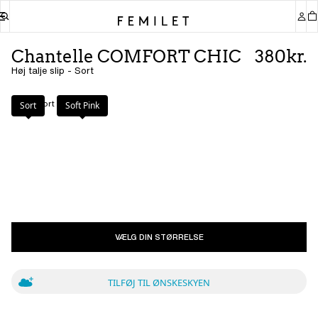
Chantelle COMFORT CHIC
380kr.
Høj talje slip - Sort
Farve
:
Sort
Sort
Soft Pink
VÆLG DIN STØRRELSE
TILFØJ TIL ØNSKESKYEN