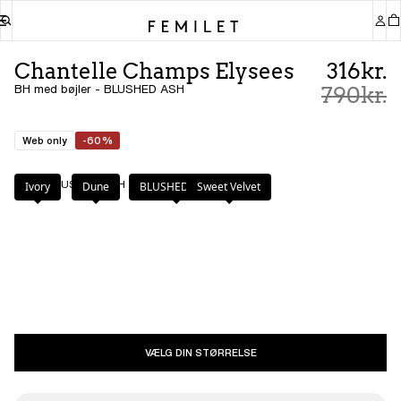
Chantelle Champs Elysees
316kr.
BH med bøjler - BLUSHED ASH
790kr.
Web only
-60%
Farve
:
BLUSHED ASH
Ivory
Dune
BLUSHED ASH
Sweet Velvet
VÆLG DIN STØRRELSE