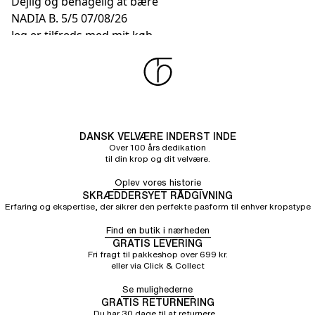
Dejlig og behagelig at bære
NADIA B.
5/5
07/08/26
Jeg er tilfreds med mit køb
Rosa G.
5/5
06/08/26
Fantastisk produkt lavet med omhu
DANSK VELVÆRE INDERST INDE
Over 100 års dedikation
til din krop og dit velvære.
Oplev vores historie
SKRÆDDERSYET RÅDGIVNING
Erfaring og ekspertise, der sikrer den perfekte pasform til enhver kropstype
Find en butik i nærheden
GRATIS LEVERING
Fri fragt til pakkeshop over 699 kr.
eller via Click & Collect
Se mulighederne
GRATIS RETURNERING
Du har 30 dage til at returnere