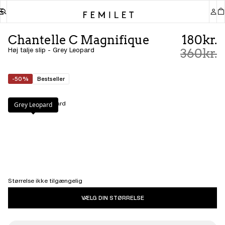
Chantelle C Magnifique
180kr.
Høj talje slip - Grey Leopard
360kr.
-50%
Bestseller
Farve
:
Grey Leopard
Grey Leopard
Størrelse ikke tilgængelig
VÆLG DIN STØRRELSE