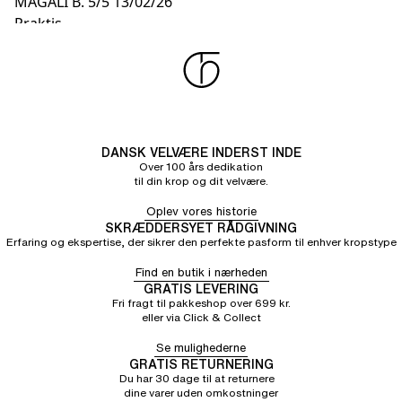
MAGALI B.
5/5
13/02/26
Praktis
DANSK VELVÆRE INDERST INDE
Over 100 års dedikation
til din krop og dit velvære.
Oplev vores historie
SKRÆDDERSYET RÅDGIVNING
Erfaring og ekspertise, der sikrer den perfekte pasform til enhver kropstype
Find en butik i nærheden
GRATIS LEVERING
Fri fragt til pakkeshop over 699 kr.
eller via Click & Collect
Se mulighederne
GRATIS RETURNERING
Du har 30 dage til at returnere
dine varer uden omkostninger