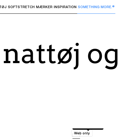
TØJ
SOFTSTRETCH
MÆRKER
INSPIRATION
SOMETHING MORE.®
 undermenuer og "Pil op" eller "Escape" for at vende tilbage 
nattøj og
Leopard print
Web only