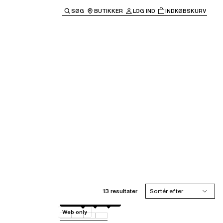
SØG
BUTIKKER
LOG IND
INDKØBSKURV
til hovednavigationen.
13 resultater
Sortér efter
Marine Blue
011
020
0WU
Web only