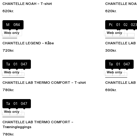
CHANTELLE NOAH – T-shirt
CHANTELLE NOAH
620kr.
620kr.
Milk
0R4
Poppy Red
011
020
02
Web only
Web only
CHANTELLE LEGEND – Kåbe
CHANTELLE LAB
720kr.
300kr.
Talc
011
047
Talc
011
047
Web only
Web only
CHANTELLE LAB THERMO COMFORT – T-shirt
CHANTELLE LAB 
780kr.
690kr.
Talc
011
047
Web only
CHANTELLE LAB THERMO COMFORT –
Træningleggings
780kr.