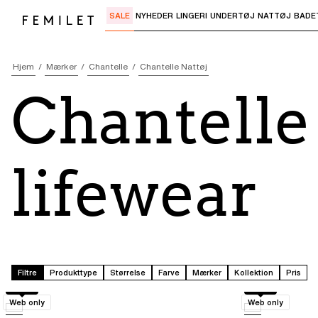
SALE
NYHEDER
LINGERI
UNDERTØJ
NATTØJ
BADE
Brug "Pil ned" eller "Enter" til at åbne
Hjem
Mærker
Chantelle
Chantelle Nattøj
Chantelle 
lifewear
Filtre
Produkttype
Størrelse
Farve
Mærker
Kollektion
Pris
B30
B30
Web only
Web only